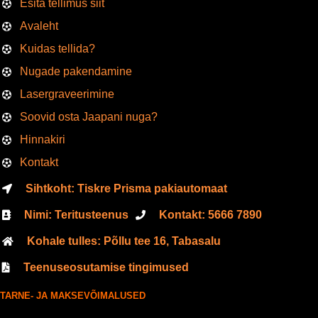
Esita tellimus siit
Avaleht
Kuidas tellida?
Nugade pakendamine
Lasergraveerimine
Soovid osta Jaapani nuga?
Hinnakiri
Kontakt
Sihtkoht: Tiskre Prisma pakiautomaat
Nimi: Teritusteenus
Kontakt:
5666
7890
Kohale tulles: Põllu tee 16, Tabasalu
Teenuseosutamise tingimused
TARNE- JA MAKSEVÕIMALUSED