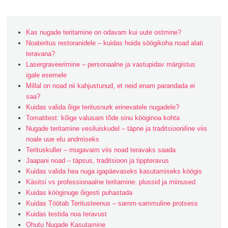
VIOU
S
PAG
Kas nugade teritamine on odavam kui uute ostmine?
E
Noateritus restoranidele – kuidas hoida söögikoha noad alati
teravana?
Lasergraveerimine – personaalne ja vastupidav märgistus
igale esemele
Millal on noad nii kahjustunud, et neid enam parandada ei
saa?
Kuidas valida õige teritusnurk erinevatele nugadele?
Tomatitest: kõige valusam tõde sinu kööginoa kohta
Nugade teritamine vesiluiskudel – täpne ja traditsiooniline viis
noale uue elu andmiseks
Terituskuller – mugavaim viis noad teravaks saada
Jaapani noad – täpsus, traditsioon ja tippteravus
Kuidas valida hea nuga igapäevaseks kasutamiseks köögis
Käsitsi vs professionaalne teritamine: plussid ja miinused
Kuidas kööginuge õigesti puhastada
Kuidas Töötab Teritusteenus – samm-sammuline protsess
Kuidas testida noa teravust
Ohutu Nugade Kasutamine