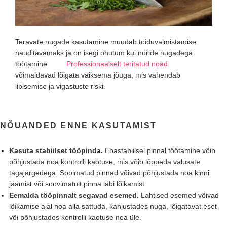
Teravate nugade kasutamine muudab toiduvalmistamise
nauditavamaks ja on isegi ohutum kui nüride nugadega
töötamine.
Professionaalselt teritatud noad
võimaldavad lõigata väiksema jõuga, mis vähendab
libisemise ja vigastuste riski.
NÕUANDED ENNE KASUTAMIST
Kasuta stabiilset tööpinda.
Ebastabiilsel pinnal töötamine võib
põhjustada noa kontrolli kaotuse, mis võib lõppeda valusate
tagajärgedega. Sobimatud pinnad võivad põhjustada noa kinni
jäämist või soovimatult pinna läbi lõikamist.
Eemalda tööpinnalt segavad esemed.
Lahtised esemed võivad
lõikamise ajal noa alla sattuda, kahjustades nuga, lõigatavat eset
või põhjustades kontrolli kaotuse noa üle.