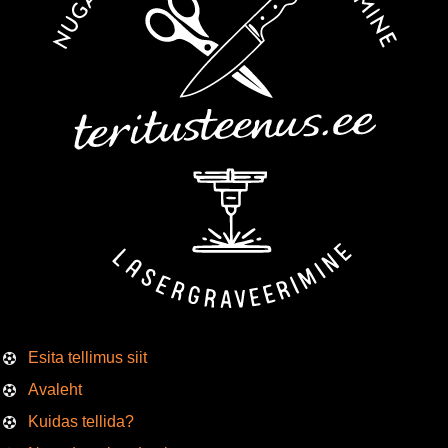
Esita tellimus siit
Avaleht
Kuidas tellida?