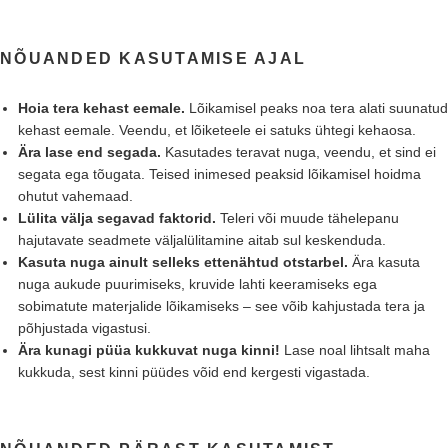
NÕUANDED KASUTAMISE AJAL
Hoia tera kehast eemale.
Lõikamisel peaks noa tera alati suunatud
kehast eemale. Veendu, et lõiketeele ei satuks ühtegi kehaosa.
Ära lase end segada.
Kasutades teravat nuga, veendu, et sind ei
segata ega tõugata. Teised inimesed peaksid lõikamisel hoidma
ohutut vahemaad.
Lülita välja segavad faktorid.
Teleri või muude tähelepanu
hajutavate seadmete väljalülitamine aitab sul keskenduda.
Kasuta nuga ainult selleks ettenähtud otstarbel.
Ära kasuta
nuga aukude puurimiseks, kruvide lahti keeramiseks ega
sobimatute materjalide lõikamiseks – see võib kahjustada tera ja
põhjustada vigastusi.
Ära kunagi püüa kukkuvat nuga kinni!
Lase noal lihtsalt maha
kukkuda, sest kinni püüdes võid end kergesti vigastada.