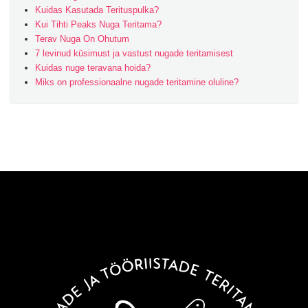
Kuidas Kasutada Terituspulka?
Kui Tihti Peaks Nuga Teritama?
Terav Nuga On Ohutum
7 levinud küsimust ja vastust nugade teritamisest
Kuidas nuge teravana hoida?
Miks on professionaalne nugade teritamine oluline?