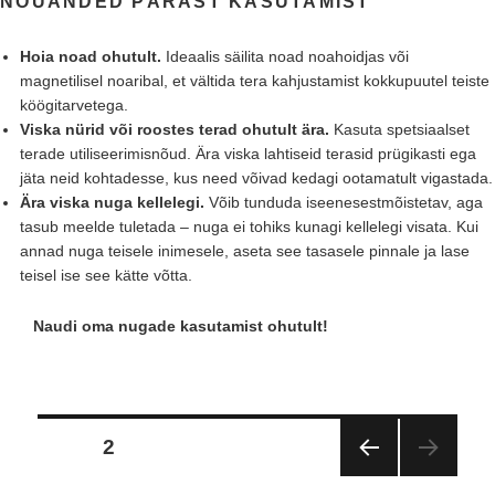
NÕUANDED PÄRAST KASUTAMIST
Hoia noad ohutult.
Ideaalis säilita noad noahoidjas või
magnetilisel noaribal, et vältida tera kahjustamist kokkupuutel teiste
köögitarvetega.
Viska nürid või roostes terad ohutult ära.
Kasuta spetsiaalset
terade utiliseerimisnõud. Ära viska lahtiseid terasid prügikasti ega
jäta neid kohtadesse, kus need võivad kedagi ootamatult vigastada.
Ära viska nuga kellelegi.
Võib tunduda iseenesestmõistetav, aga
tasub meelde tuletada – nuga ei tohiks kunagi kellelegi visata. Kui
annad nuga teisele inimesele, aseta see tasasele pinnale ja lase
teisel ise see kätte võtta.
Naudi oma nugade kasutamist ohutult!
Postituste
PAGE
2
leheküljendus
PRE