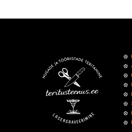
valida
toote
lehel