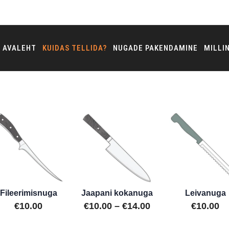
AVALEHT
KUIDAS TELLIDA?
NUGADE PAKENDAMINE
MILLI
veerimine
Fileerimisnuga
Jaapani kokanuga
Leivanuga
ahemik:
Hinnavahemik:
€
10.00
€
10.00
–
€
14.00
€
10.00
€10.00
Sellel