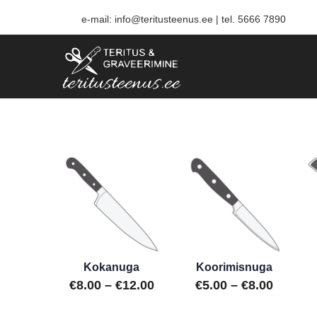
e-mail: info@teritusteenus.ee | tel.
5666
7890
Teritusteenus ja Lasergra
Kokanuga
Koorimisnuga
Hinnavahemik:
Hinnav
€
8.00
–
€
12.00
€
5.00
–
€
8.00
€8.00
€5.00
Sellel
Sellel