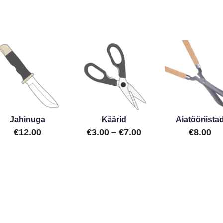
tootel
kuni
on
€14.00
mitu
varianti.
Valikud
saab
valida
toote
lehel
Jahinuga
Käärid
Aiatööriista
vahemik:
Hinnavahemik:
€
12.00
€
3.00
–
€
7.00
€
8.00
0
€3.00
Sellel
tootel
kuni
on
0
€7.00
mitu
varianti.
Valikud
saab