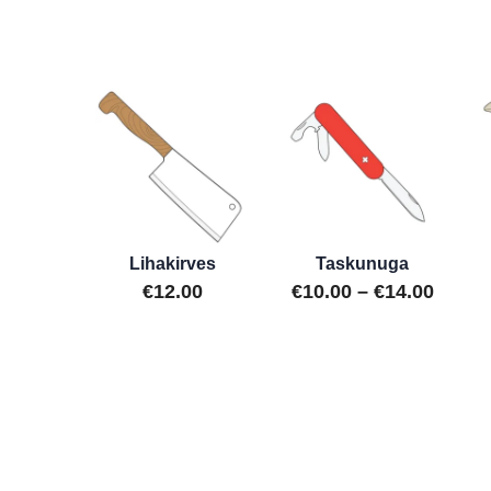
tootel
tootel
kuni
kuni
on
on
€12.00
€8.00
mitu
mitu
varianti.
varianti.
Valikud
Valikud
saab
saab
valida
valida
toote
toote
lehel
lehel
Lihakirves
Taskunuga
Hinna
€
12.00
€
10.00
–
€
14.00
€10.0
Sellel
tootel
kuni
on
€14.0
mitu
varianti.
Valikud
saab