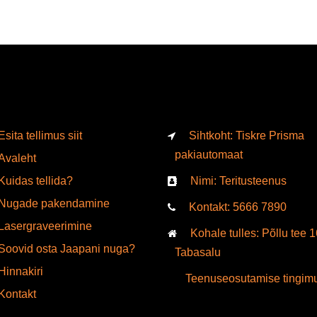
valida
toote
lehel
Esita tellimus siit
Sihtkoht: Tiskre Prisma
pakiautomaat
Avaleht
Kuidas tellida?
Nimi: Teritusteenus
Nugade pakendamine
Kontakt:
5666
7890
Lasergraveerimine
Kohale tulles: Põllu tee 1
Soovid osta Jaapani nuga?
Tabasalu
Hinnakiri
Teenuseosutamise tingim
Kontakt