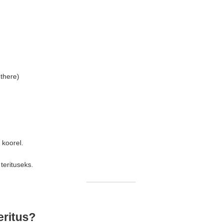
 there)
a koorel.
terituseks.
eritus?