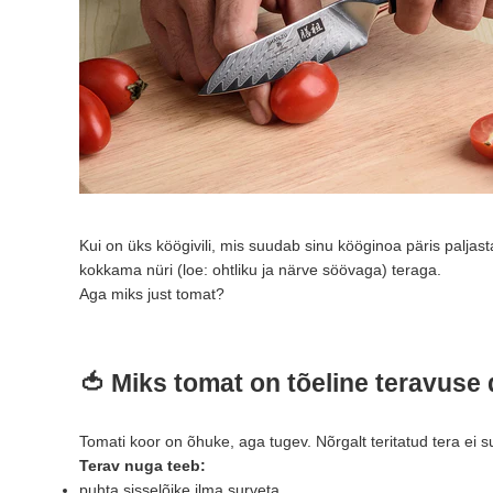
Kui on üks köögivili, mis suudab sinu kööginoa päris paljast
kokkama nüri (loe: ohtliku ja närve söövaga) teraga.
Aga miks just tomat?
🍅
Miks tomat on tõeline teravuse 
Tomati koor on õhuke, aga tugev. Nõrgalt teritatud tera ei 
Terav nuga teeb:
puhta sisselõike ilma surveta