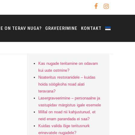
NE ON TERAV NUGA?
GRAVEERIMINE
KONTAKT
Kas nugade teritamine on odavam
kui uute ostmine?
Noateritus restoranidele – kuidas
hoida söögikoha noad alati
teravana?
Lasergraveerimine – personaalne ja
vastupidav märgistus igale esemele
Millal on noad nii kahjustunud, et
neid enam parandada ei saa?
Kuidas valida õige teritusnurk
erinevatele nugadele?