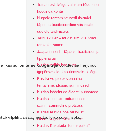
Tomatitest: kõige valusam tõde sinu
kööginoa kohta
Nugade teritamine vesiluiskudel –
täpne ja traditsiooniline viis noale
uue elu andmiseks
Terituskuller – mugavaim viis noad
teravaks saada
Jaapani noad – täpsus, traditsioon ja
tippteravus
Kuidas valida hea nuga
ära, kas sul on
terav kööginuga
või oled sa harjunud
igapäevaseks kasutamiseks köögis
Käsitsi vs professionaalne
teritamine: plussid ja miinused
Kuidas kööginuge õigesti puhastada
Kuidas Töötab Teritusteenus –
samm-sammuline protsess
Kuidas testida noa teravust
utab viljaliha sisse, muutes lõike surumiseks.
Ohutu Nugade Kasutamine
Kuidas Kasutada Terituspulka?