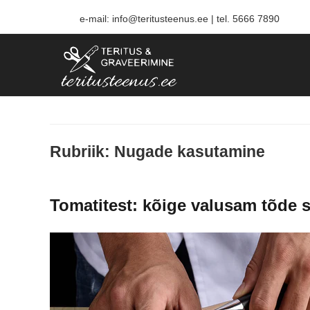
e-mail: info@teritusteenus.ee | tel.
5666
7890
Teritusteenus ja Lasergra
Rubriik:
Nugade kasutamine
Tomatitest: kõige valusam tõde 