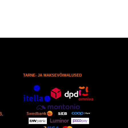
TARNE- JA MAKSEVÕIMALUSED
6,