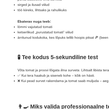
sirged ja ilusad viilud
töö kiireks, lihtsaks ja rahulikuks
Ebaterav nuga teeb:
lömmi vajutatud tomati
ketserlikud „purustatud tomati“ viilud
ärritunud kodukoka, kes lõpuks tellib hoopis pitsat 🍕 (been
🧪
Tee kodus 5-sekundiline test
Võta tomat ja proovi lõigata
ilma surveta
. Lihtsalt libista ter
✅ Kui tera haakub ja siseneb kohe – kõik on hästi.
❌ Kui pead survet rakendama ja tomat saab muljuda – aeg 
👨‍🍳
Miks valida professionaalne t