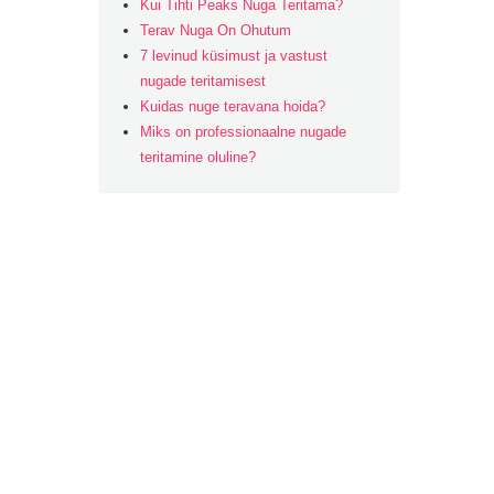
Kui Tihti Peaks Nuga Teritama?
Terav Nuga On Ohutum
7 levinud küsimust ja vastust
nugade teritamisest
Kuidas nuge teravana hoida?
Miks on professionaalne nugade
teritamine oluline?