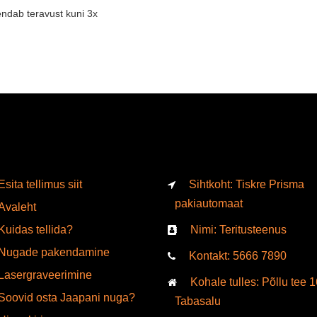
kendab teravust kuni 3x
Esita tellimus siit
Sihtkoht: Tiskre Prisma
pakiautomaat
Avaleht
Kuidas tellida?
Nimi: Teritusteenus
Nugade pakendamine
Kontakt:
5666
7890
Lasergraveerimine
Kohale tulles: Põllu tee 1
Soovid osta Jaapani nuga?
Tabasalu