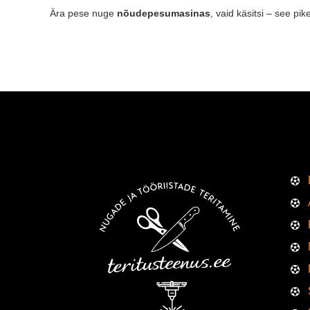
Ära pese nuge
nõudepesumasinas
, vaid käsitsi – see pi