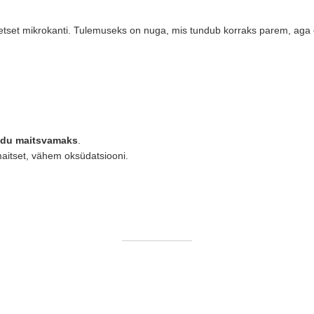
etset mikrokanti. Tulemuseks on nuga, mis tundub korraks parem, aga e
oidu maitsvamaks
.
aitset, vähem oksüdatsiooni.