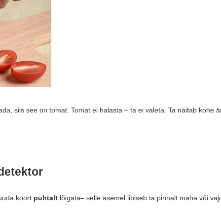
ada, siis see on tomat. Tomat ei halasta – ta ei valeta. Ta näitab kohe 
detektor
suuda koort
puhtalt
lõigata– selle asemel libiseb ta pinnalt maha või vaj