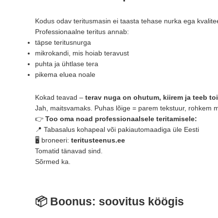
Kodus odav teritusmasin ei taasta tehase nurka ega kvalite
Professionaalne teritus annab:
täpse teritusnurga
mikrokandi, mis hoiab teravust
puhta ja ühtlase tera
pikema eluea noale
Kokad teavad –
terav nuga on ohutum, kiirem ja teeb t
Jah, maitsvamaks. Puhas lõige = parem tekstuur, rohkem m
👉
Too oma noad professionaalsele teritamisele:
📍 Tabasalus kohapeal või pakiautomaadiga üle Eesti
🖥️ broneeri:
teritusteenus.ee
Tomatid tänavad sind.
Sõrmed ka.
📦
Boonus: soovitus köögis