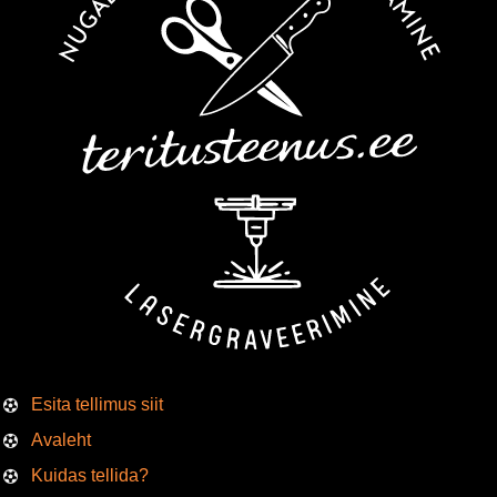
Esita tellimus siit
Avaleht
Kuidas tellida?