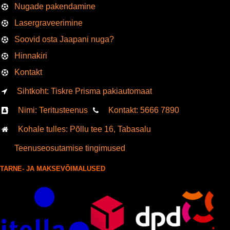
Nugade pakendamine
Lasergraveerimine
Soovid osta Jaapani nuga?
Hinnakiri
Kontakt
Sihtkoht: Tiskre Prisma pakiautomaat
Nimi: Teritusteenus
Kontakt:
5666
7890
Kohale tulles: Põllu tee 16, Tabasalu
Teenuseosutamise tingimused
TARNE- JA MAKSEVÕIMALUSED