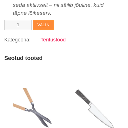
seda aktiivselt – nii säilib jõuline, kuid
täpne lõikeserv.
Lihakirves
VALIN
kogus
Kategooria:
Teritustööd
Seotud tooted