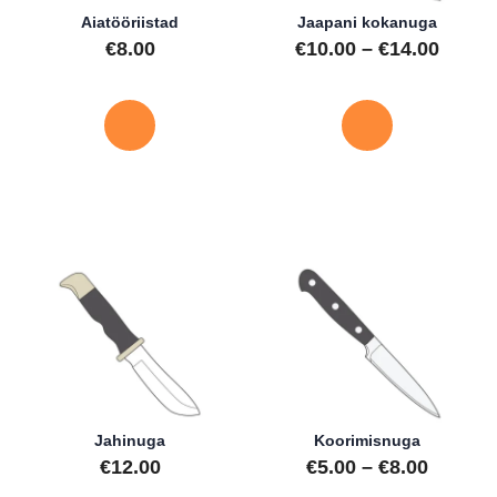
Aiatööriistad
Jaapani kokanuga
Hinna
€
8.00
€
10.00
–
€
14.00
€10.0
Sellel
kuni
tootel
€14.0
on
mitu
varianti.
Valikud
saab
valida
toote
lehel
Jahinuga
Koorimisnuga
Hinnav
€
12.00
€
5.00
–
€
8.00