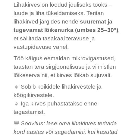
Lihakirves on loodud jõuliseks tööks –
luude ja liha tükeldamiseks. Teritan
lihakirved järgides nende
suuremat ja
tugevamat lõikenurka (umbes 25–30°)
,
et säilitada tasakaal teravuse ja
vastupidavuse vahel.
Töö käigus eemaldan mikrovigastused,
taastan tera sirgjoonelisuse ja viimistlen
lõikeserva nii, et kirves lõikab sujuvalt.
🔹 Sobib kõikidele lihakirvestele ja
köögikirvestele.
🔹 Iga kirves puhastatakse enne
tagastamist.
💬
Soovitus: lase oma lihakirves teritada
kord aastas või sagedamini, kui kasutad